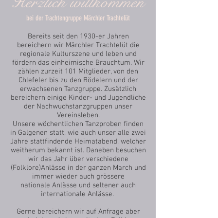
Herzlich willkommen
bei der Trachtengruppe Märchler Trachtelüt
Bereits seit den 1930-er Jahren
bereichern wir Märchler Trachtelüt die
regionale Kulturszene und leben und
fördern das einheimische Brauchtum. Wir
zählen zurzeit 101 Mitglieder, von den
Chlefeler bis zu den Bödelern und der
erwachsenen Tanzgruppe. Zusätzlich
bereichern einige Kinder- und Jugendliche
der Nachwuchstanzgruppen unser
Vereinsleben.
Unsere wöchentlichen Tanzproben finden
in Galgenen statt, wie auch unser alle zwei
Jahre stattfindende Heimatabend, welcher
weitherum bekannt ist. Daneben besuchen
wir das Jahr über verschiedene
(Folklore)Anlässe in der ganzen March und
immer wieder auch grössere
nationale Anlässe und seltener auch
internationale Anlässe.
Gerne bereichern wir auf Anfrage aber